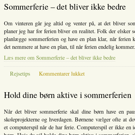
Sommerferie – det bliver ikke bedre
du
rejser
Om vinteren går jeg altid og venter på, at det bliver so
planer jeg har for ferien bliver en realitet. Folk der elsker
planlægge sommerferien og have en plan klar, når ferien 
det nemmere at have en plan, til når ferien endelig kommer
Læs mere om Sommerferie – det bliver ikke bedre
til
Rejsetips
Kommentarer lukket
Sommerferie
–
det
Hold dine børn aktive i sommerferien
bliver
ikke
bedre
Når det bliver sommerferie skal dine børn have en pause
skoleprojekterne og hverdagen. Børnene vælger ofte at do
et computerspil når de har ferie. Computerspil er ikke en id
børn. Hvis du vil holde dine børn aktive i sommerferien, s