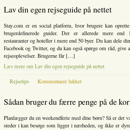
hyggeligt
Lav din egen rejseguide på nettet
og
romantisk
weekendophold
på
Stay.com er en social platform, hvor brugere kan oprette
dba.dk
brugerdefinerede guider. Der er allerede mere end 15
restauranter og hoteller i mere end 50 byer. Du kan dele di
Facebook og Twitter, og du kan også spørge om råd, give a
rejseoplevelser. Brugerne får […]
Læs mere om Lav din egen rejseguide på nettet
til
Rejsetips
Kommentarer lukket
Lav
din
egen
Sådan bruger du færre penge på de kort
rejseguide
på
nettet
Planlægger du en weekendferie med dine børn? Så er det væ
steder i kan besøge som ligger i nærheden, og ikke er dyr