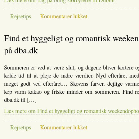
til
Rejsetips
Kommentarer lukket
Tag
på
billig
Find et hyggeligt og romantisk weeke
storbyferie
til
Dublin
på dba.dk
Sommeren er ved at være slut, og dagene bliver kortere 
kolde tid til at pleje de indre værdier. Nyd efteråret m
meget godt ved efteråret… Skovens farver, dejlige varme 
kop varm kakao og friske minder om sommeren. Find re
dba.dk til […]
Læs mere om Find et hyggeligt og romantisk weekendopho
til
Rejsetips
Kommentarer lukket
Find
et