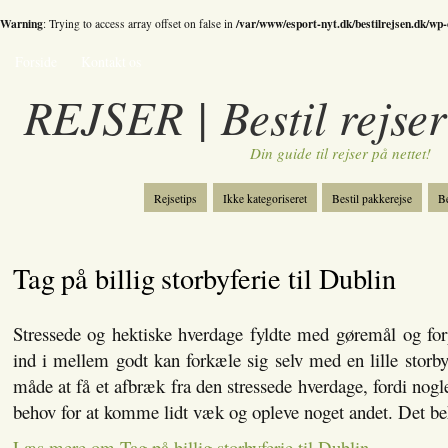
Warning
/var/www/esport-nyt.dk/bestilrejsen.dk/wp
: Trying to access array offset on false in
Forside
Kontakt os
REJSER | Bestil rejser
Din guide til rejser på nettet!
Rejsetips
Ikke kategoriseret
Bestil pakkerejse
Be
Bestil skiferie
Kategori
Spil
Tag på billig storbyferie til Dublin
Stressede og hektiske hverdage fyldte med gøremål og for
ind i mellem godt kan forkæle sig selv med en lille storby
måde at få et afbræk fra den stressede hverdage, fordi nog
behov for at komme lidt væk og opleve noget andet. Det b
Læs mere om Tag på billig storbyferie til Dublin