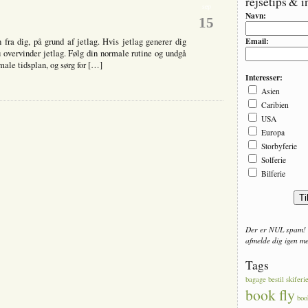
rejsetips & i
sep
is
Navn:
15
elStart
Email:
 fra dig, på grund af jetlag. Hvis jetlag generer dig
du overvinder jetlag. Følg din normale rutine og undgå
rmale tidsplan, og sørg for […]
Interesser:
Asien
Caribien
USA
Europa
Storbyferie
Solferie
Bilferie
Der er NUL spam! 
afmelde dig igen med
Tags
bagage
bestil skiferi
book fly
boo