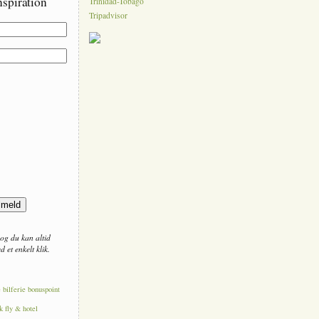
nspiration
Trinidad-Tobago
Tripadvisor
og du kan altid
 et enkelt klik.
e
bilferie
bonuspoint
k fly & hotel