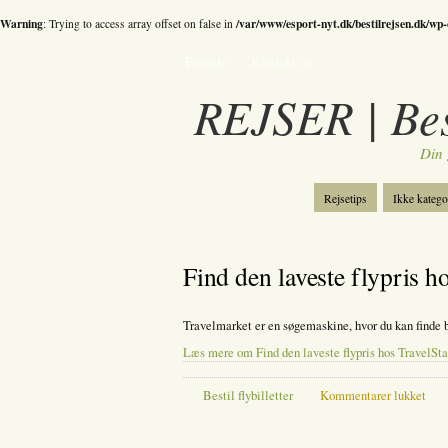
Warning
/var/www/esport-nyt.dk/bestilrejsen.dk/wp
: Trying to access array offset on false in
Forside
Kontakt os
REJSER | Best
Din 
Rejsetips
Ikke katego
Bestil skiferie
Katego
Find den laveste flypris h
Travelmarket er en søgemaskine, hvor du kan finde bi
Læs mere om Find den laveste flypris hos TravelSta
til
Bestil flybilletter
Kommentarer lukket
Find
den
lave