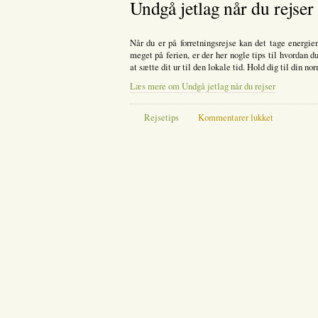
Undgå jetlag når du rejser
flypr
hos
Trav
Når du er på forretningsrejse kan det tage energien
meget på ferien, er der her nogle tips til hvordan 
at sætte dit ur til den lokale tid. Hold dig til din no
Læs mere om Undgå jetlag når du rejser
til
Rejsetips
Kommentarer lukket
Undgå
jetlag
når
du
rejser