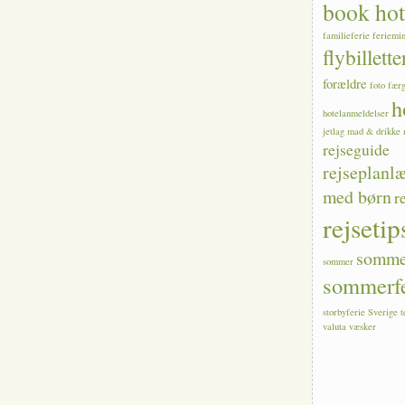
book hot
familieferie
feriemi
flybillette
forældre
foto
fær
h
hotelanmeldelser
jetlag
mad & drikke
rejseguide
rejseplanl
med børn
r
rejsetip
sommer
sommer
sommerfe
storbyferie
Sverige
valuta
væsker