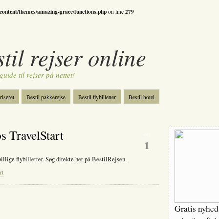
-content/themes/amazing-grace/functions.php
279
on line
il rejser online
guide til rejser på nettet!
riseret
Bestil pakkerejse
Bestil flybilletter
Bestil hotel
ri
Spil
os TravelStart
okt
1
llige flybilletter. Søg direkte her på BestilRejsen.
rt
Gratis nyhe
ste