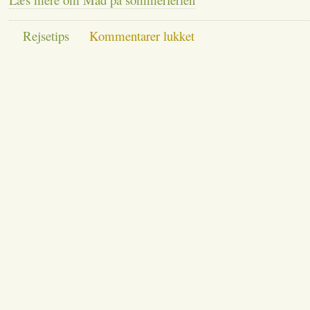
til
Rejsetips
Kommentarer lukket
Mad
på
sommerferien