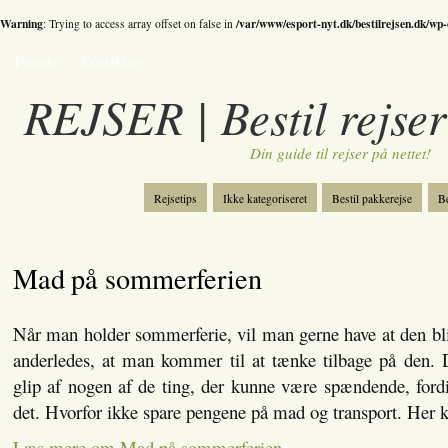
Warning
/var/www/esport-nyt.dk/bestilrejsen.dk/wp
: Trying to access array offset on false in
Forside
Kontakt os
REJSER | Bestil rejser
Din guide til rejser på nettet!
Rejsetips
Ikke kategoriseret
Bestil pakkerejse
Be
Bestil skiferie
Kategori
Spil
Mad på sommerferien
Når man holder sommerferie, vil man gerne have at den bl
anderledes, at man kommer til at tænke tilbage på den. 
glip af nogen af de ting, der kunne være spændende, fordi 
det. Hvorfor ikke spare pengene på mad og transport. Her
Læs mere om Mad på sommerferien