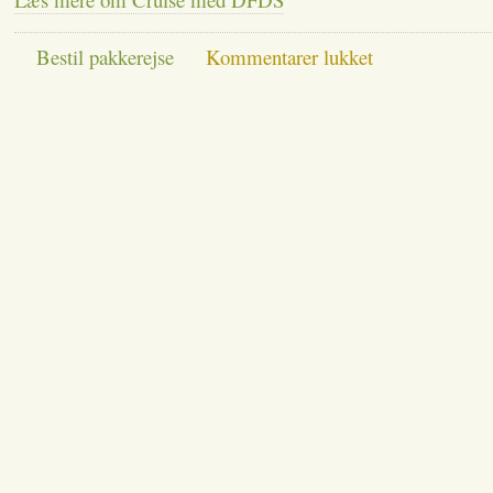
til
Bestil pakkerejse
Kommentarer lukket
Cruise
med
DFDS