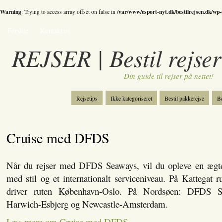
Warning
/var/www/esport-nyt.dk/bestilrejsen.dk/wp
: Trying to access array offset on false in
Forside
Kontakt os
REJSER | Bestil rejser
Din guide til rejser på nettet!
Rejsetips
Ikke kategoriseret
Bestil pakkerejse
Be
Bestil skiferie
Kategori
Spil
Cruise med DFDS
Når du rejser med DFDS Seaways, vil du opleve en ægt
med stil og et internationalt serviceniveau. På Kattegat
driver ruten København-Oslo. På Nordsøen: DFDS Se
Harwich-Esbjerg og Newcastle-Amsterdam.
Læs mere om Cruise med DFDS