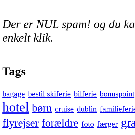
Der er NUL spam! og du kan
enkelt klik.
Tags
bagage
bestil skiferie
bilferie
bonuspoint
hotel
børn
cruise
dublin
familieferi
gra
flyrejser
forældre
foto
færger