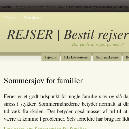
Warning
/var/www/esport-nyt.dk/bestilrejsen.dk/wp
: Trying to access array offset on false in
Forside
Kontakt os
REJSER | Bestil rejser
Din guide til rejser på nettet!
Rejsetips
Ikke kategoriseret
Bestil pakkerejse
Be
Bestil skiferie
Kategori
Spil
Sommersjov for familier
Ferier er et godt tidspunkt for nogle familie sjov og slå d
stress i stykker. Sommermånederne betyder normalt at din
tid væk fra skolen. Det betyder også masser af tid til at
værre at komme i problemer. Selv forældre har brug for lidt
Læs mere om Sommersjov for familier