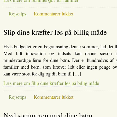
til
Rejsetips
Kommentarer lukket
Sommersjov
for
familier
Slip dine kræfter løs på billig måde
Hvis budgettet er en begrænsning denne sommer, lad det i
Med lidt innovation og indsats kan denne sæson 
mindeværdige ferie for dine børn. Der er hundredvis af s
familier med børn, som kræver lidt eller ingen penge o
kan være stort for dig og dit barn til […]
Læs mere om Slip dine kræfter løs på billig måde
til
Rejsetips
Kommentarer lukket
Slip
dine
kræfter
Nyd sommeren med dine børn
løs