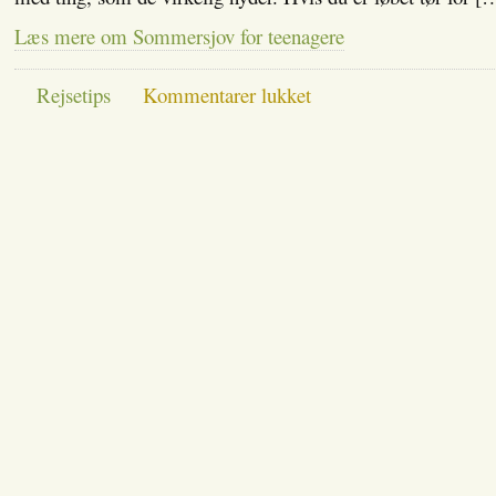
Læs mere om Sommersjov for teenagere
til
Rejsetips
Kommentarer lukket
Sommersjov
for
teenagere