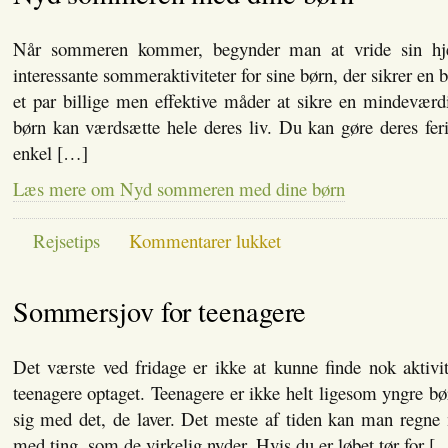
på
billig
måde
Når sommeren kommer, begynder man at vride sin hje
interessante sommeraktiviteter for sine børn, der sikrer en b
et par billige men effektive måder at sikre en mindevæ
børn kan værdsætte hele deres liv. Du kan gøre deres feri
enkel […]
Læs mere om Nyd sommeren med dine børn
til
Rejsetips
Kommentarer lukket
Nyd
sommeren
med
Sommersjov for teenagere
dine
børn
Det værste ved fridage er ikke at kunne finde nok aktivite
teenagere optaget. Teenagere er ikke helt ligesom yngre bø
sig med det, de laver. Det meste af tiden kan man regne 
med ting, som de virkelig nyder. Hvis du er løbet tør for [