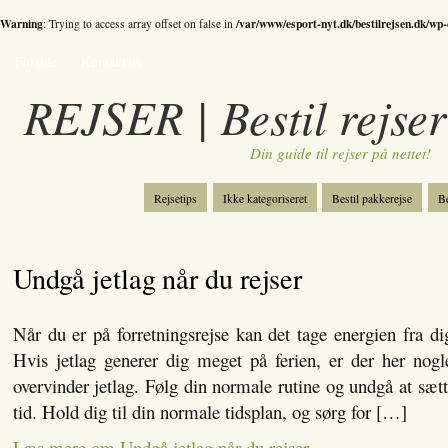
Warning
/var/www/esport-nyt.dk/bestilrejsen.dk/wp
: Trying to access array offset on false in
Forside
Kontakt os
REJSER | Bestil rejser
Din guide til rejser på nettet!
Rejsetips
Ikke kategoriseret
Bestil pakkerejse
Be
Bestil skiferie
Kategori
Spil
Undgå jetlag når du rejser
Når du er på forretningsrejse kan det tage energien fra dig
Hvis jetlag generer dig meget på ferien, er der her nogl
overvinder jetlag. Følg din normale rutine og undgå at sætte
tid. Hold dig til din normale tidsplan, og sørg for […]
Læs mere om Undgå jetlag når du rejser