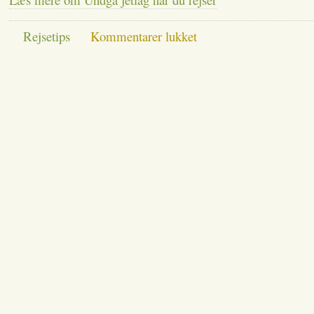
til
Rejsetips
Kommentarer lukket
Undgå
jetlag
når
du
rejser