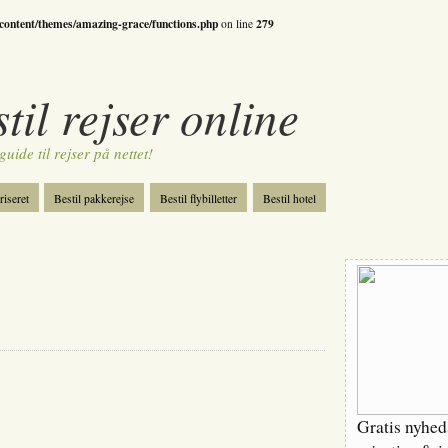
-content/themes/amazing-grace/functions.php
279
on line
il rejser online
guide til rejser på nettet!
riseret
Bestil pakkerejse
Bestil flybilletter
Bestil hotel
ri
Spil
Gratis nyhe