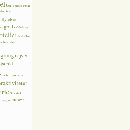
el
børn
cruise
dublin
nder
fitness
r
flyrejser
gratis
ger
Göteborg
oteller
huskeliste
motion
rabat
ægning
rejser
ejseråd
s
skiferie
solcreme
aktiviteter
rie
Stockholm
turisme
teenagere