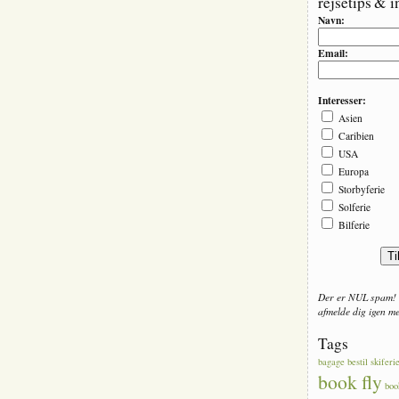
rejsetips & i
Navn:
Email:
Interesser:
Asien
Caribien
USA
Europa
Storbyferie
Solferie
Bilferie
Der er NUL spam! 
afmelde dig igen med
Tags
bagage
bestil skiferi
book fly
boo