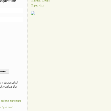
nspiration
Trinidad-Tobago
Tripadvisor
og du kan altid
 et enkelt klik.
e
bilferie
bonuspoint
k fly & hotel