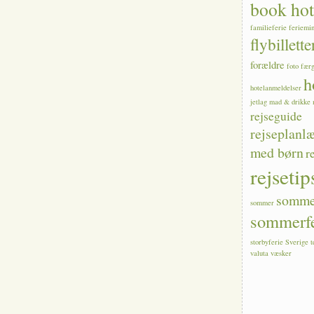
book hot
familieferie
feriemi
flybillette
forældre
foto
fær
h
hotelanmeldelser
jetlag
mad & drikke
rejseguide
rejseplanl
med børn
r
rejsetip
sommer
sommer
sommerfe
storbyferie
Sverige
valuta
væsker