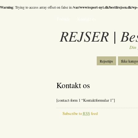
Warning
/var/www/esport-nyt.dk/bestilrejsen.dk/wp
: Trying to access array offset on false in
Forside
Kontakt os
REJSER | Best
Din 
Rejsetips
Ikke katego
Bestil skiferie
Katego
Kontakt os
[contact-form 1 “Kontaktformular 1”]
Subscribe to
RSS
feed