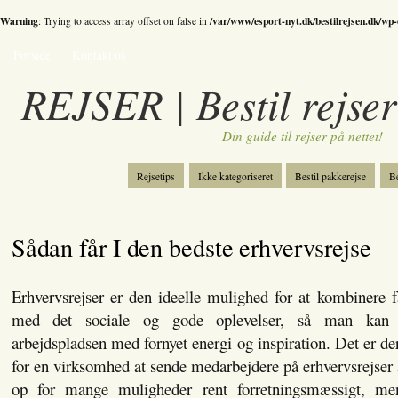
Warning
/var/www/esport-nyt.dk/bestilrejsen.dk/wp
: Trying to access array offset on false in
Forside
Kontakt os
REJSER | Bestil rejser
Din guide til rejser på nettet!
Rejsetips
Ikke kategoriseret
Bestil pakkerejse
Be
Bestil skiferie
Kategori
Spil
Sådan får I den bedste erhvervsrejse
Erhvervsrejser er den ideelle mulighed for at kombinere 
med det sociale og gode oplevelser, så man kan
arbejdspladsen med fornyet energi og inspiration. Det er de
for en virksomhed at sende medarbejdere på erhvervsrejser a
op for mange muligheder rent forretningsmæssigt, me