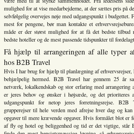
være med til at styrke sammenholdet. Fra ledelsens sid
mulighed for at vise medarbejderne, at der sættes pris på de
selvfølgelig overvejes nøje med udgangspunkt i budgettet. F
mest for pengene, bør man kontakte et erhvervsrejsebure
måde er der størst mulighed for at få det bedste tilbud 
bedste hoteller og de mest passende tidspunkter til fordelagt
Få hjælp til arrangeringen af alle typer a
hos B2B Travel
Hvis I har brug for hjælp til planlægning af erhvervsrejser
behjælpelig hermed. B2B Travel har gennem 25 år sa
netværk, lokalkendskab og stor erfaring med arrangering a
er jeres behov og ønsker i højsæde, og det prioriteres a
udgangspunkt for netop jeres forretningsrejse. B2B 
grupperejser til hele verden med afrejse hver dag og kan s
opgaver til mere krævende opgaver. Hvis formålet blot er f
af fly og hotel og beliggenhed og tid er det vigtige, står 
finde den mest hensigtsmæssige løsning, så erhvervsrejse