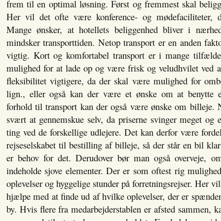
frem til en optimal løsning. Først og fremmest skal beli
Her vil det ofte være konference- og mødefaciliteter, d
Mange ønsker, at hotellets beliggenhed bliver i nærhe
mindsker transporttiden. Netop transport er en anden fak
vigtig. Kort og komfortabel transport er i mange tilfælde 
mulighed for at lade op og være frisk og veludhvilet ved 
fleksibilitet vigtigere, da der skal være mulighed for omb
lign., eller også kan der være et ønske om at benytte e
forhold til transport kan der også være ønske om billeje
svært at gennemskue selv, da priserne svinger meget og er
ting ved de forskellige udlejere. Det kan derfor være fordel
rejseselskabet til bestilling af billeje, så der står en bil kla
er behov for det. Derudover bør man også overveje, om
indeholde sjove elementer. Der er som oftest rig mulighe
oplevelser og hyggelige stunder på forretningsrejser. Her vi
hjælpe med at finde ud af hvilke oplevelser, der er spænd
by. Hvis flere fra medarbejderstablen er afsted sammen, k