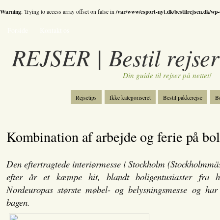
Warning
/var/www/esport-nyt.dk/bestilrejsen.dk/wp
: Trying to access array offset on false in
Forside
Kontakt os
REJSER | Bestil rejser
Din guide til rejser på nettet!
Rejsetips
Ikke kategoriseret
Bestil pakkerejse
Be
Bestil skiferie
Kategori
Spil
Kombination af arbejde og ferie på bo
Den eftertragtede interiørmesse i Stockholm (Stockholmmäss
efter år et kæmpe hit, blandt boligentusiaster fra 
Nordeuropas største møbel- og belysningsmesse og ha
bagen.