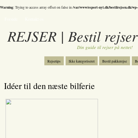
Warning
/var/www/esport-nyt.dk/bestilrejsen.dk/wp
: Trying to access array offset on false in
Forside
Kontakt os
REJSER | Bestil rejser
Din guide til rejser på nettet!
Rejsetips
Ikke kategoriseret
Bestil pakkerejse
Be
Bestil skiferie
Kategori
Spil
Idéer til den næste bilferie