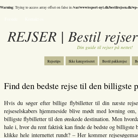
Warning
/var/www/esport-nyt.dk/bestilrejsen.dk/wp
: Trying to access array offset on false in
Forside
Kontakt os
REJSER | Bestil rejser
Din guide til rejser på nettet!
Rejsetips
Ikke kategoriseret
Bestil pakkerejse
Be
Bestil skiferie
Kategori
Spil
Find den bedste rejse til den billigste p
Hvis du søger efter billige flybilletter til din næste rejs
rejseselskabers hjemmeside blive mødt med lovning om, 
billigste flybilletter til den ønskede destination. Men hvor
hale i, hvor du rent faktisk kan finde de bedste og billigste b
klikke hele internettet rundt? – Her kommer rejsesøgemask