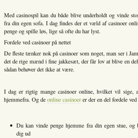
Med casinospil kan du både blive underholdt og vinde sto
fra din egen sofa. I dag findes der et væld af casinoer onl
penge og spille løs, lige så ofte du har lyst.
Fordele ved casinoer på nettet
De fleste tænker nok på casinoer som noget, man ser i Ja
det de rige mænd i fine jakkesæt, der får lov at blive en de
sådan behøver det ikke at være.
I dag er rigtig mange casinoer online, hvilket vil sige,
hjemmefra. Og de
online casinoer
er der en del fordele ved
Du kan vinde penge hjemme fra din egen stue, og 
dig ud