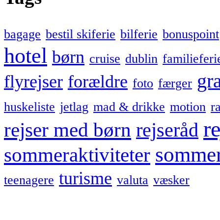
bagage
bestil skiferie
bilferie
bonuspoint
hotel
børn
cruise
dublin
familieferi
gra
flyrejser
forældre
foto
færger
huskeliste
jetlag
mad & drikke
motion
r
re
rejser med børn
rejseråd
sommer
sommeraktiviteter
turisme
teenagere
valuta
væsker