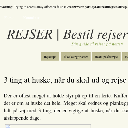
Warning
/var/www/esport-nyt.dk/bestilrejsen.dk/wp
: Trying to access array offset on false in
Forside
Kontakt os
REJSER | Bestil rejser
Din guide til rejser på nettet!
Rejsetips
Ikke kategoriseret
Bestil pakkerejse
Be
Bestil skiferie
Kategori
Spil
3 ting at huske, når du skal ud og rejse
Der er oftest meget at holde styr på op til en ferie. Kuffe
det er om at huske det hele. Meget skal ordnes og planlægg
lidt på vej med 3 ting, der er vigtige at huske, når du ska
afslappende dage.