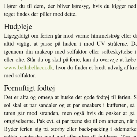
Hører du til dem, der bliver køresyg, hvis du kigger ned 
toget findes der piller mod dette.
Hudpleje
Ligegyldigt om ferien går mod varme himmelstrøg eller de
altid vigtigt at passe på huden i mod UV strålerne. D
igennem din makeup med solfaktor eller solbeskyttelse 
eller olie. Står du og skal på ferie, kan du overveje at købe
www.bellabellacci.dk
, hvor du finder et bredt udvalg af 
med solfaktor.
Fornuftigt fodtøj
Det er alfa og omega at huske det gode fodtøj til ferien. 
sol skal et par sandaler og et par sneakers i kufferten, så 
turen går mod stranden, men også hvis du ønsker at gå 
omgivelserne. Pak evt. et par pæne sko til om aftenen, når 
Byder ferien sig på storby eller back-packing i ødemarke
solide vandresko med god aflastning til fødderne. Tag ev