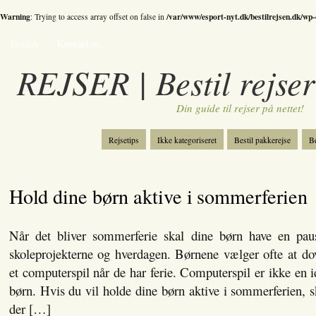
Warning
/var/www/esport-nyt.dk/bestilrejsen.dk/wp
: Trying to access array offset on false in
Forside
Kontakt os
REJSER | Bestil rejser
Din guide til rejser på nettet!
Rejsetips
Ikke kategoriseret
Bestil pakkerejse
Be
Bestil skiferie
Kategori
Spil
Hold dine børn aktive i sommerferien
Når det bliver sommerferie skal dine børn have en pause
skoleprojekterne og hverdagen. Børnene vælger ofte at do
et computerspil når de har ferie. Computerspil er ikke en id
børn. Hvis du vil holde dine børn aktive i sommerferien, s
der […]