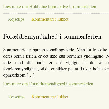
Læs mere om Hold dine børn aktive i sommerferien
til
Rejsetips
Kommentarer lukket
Hold
dine
børn
Forældremyndighed i sommerferien
aktive
i
sommerferien
Sommerferie er børnenes yndlings ferie. Men for fraskilte 
deres børn i ferien, er det ikke kun børnenes yndlingstid. 
ferie med dit barn, er det vigtigt, at du er 
forældremyndighed, så du er sikker på, at du kan holde fe
opmærksom […]
Læs mere om Forældremyndighed i sommerferien
til
Rejsetips
Kommentarer lukket
Forældremyndighed
i
sommerferien