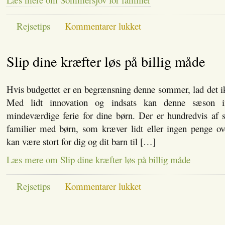
til
Rejsetips
Kommentarer lukket
Sommersjov
for
familier
Slip dine kræfter løs på billig måde
Hvis budgettet er en begrænsning denne sommer, lad det i
Med lidt innovation og indsats kan denne sæson 
mindeværdige ferie for dine børn. Der er hundredvis af s
familier med børn, som kræver lidt eller ingen penge o
kan være stort for dig og dit barn til […]
Læs mere om Slip dine kræfter løs på billig måde
til
Rejsetips
Kommentarer lukket
Slip
dine
kræfter
løs