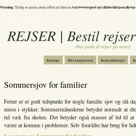
Warning
/var/www/esport-nyt.dk/bestilrejsen.dk/wp
: Trying to access array offset on false in
Forside
Kontakt os
REJSER | Bestil rejser
Din guide til rejser på nettet!
Rejsetips
Ikke kategoriseret
Bestil pakkerejse
Be
Bestil skiferie
Kategori
Spil
Sommersjov for familier
Ferier er et godt tidspunkt for nogle familie sjov og slå d
stress i stykker. Sommermånederne betyder normalt at din
tid væk fra skolen. Det betyder også masser af tid til at
værre at komme i problemer. Selv forældre har brug for lidt
Læs mere om Sommersjov for familier