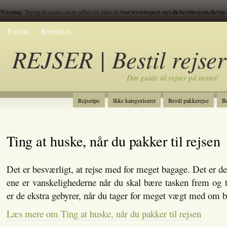
Warning
/var/www/esport-nyt.dk/bestilrejsen.dk/wp
: Trying to access array offset on false in
Forside
Kontakt os
REJSER | Bestil rejser
Din guide til rejser på nettet!
Rejsetips
Ikke kategoriseret
Bestil pakkerejse
Be
Bestil skiferie
Kategori
Spil
Ting at huske, når du pakker til rejsen
Det er besværligt, at rejse med for meget bagage. Det er der
ene er vanskelighederne når du skal bære tasken frem og 
er de ekstra gebyrer, når du tager for meget vægt med om b
Læs mere om Ting at huske, når du pakker til rejsen