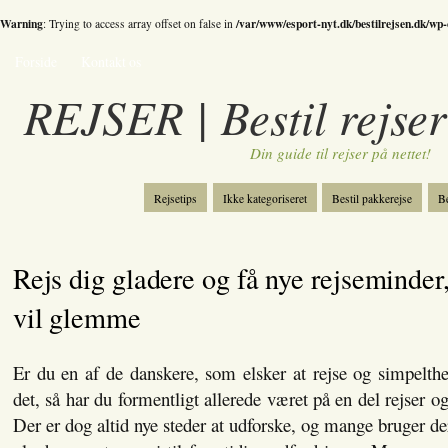
Warning
/var/www/esport-nyt.dk/bestilrejsen.dk/wp
: Trying to access array offset on false in
Forside
Kontakt os
REJSER | Bestil rejser
Din guide til rejser på nettet!
Rejsetips
Ikke kategoriseret
Bestil pakkerejse
Be
Bestil skiferie
Kategori
Spil
Rejs dig gladere og få nye rejseminder,
vil glemme
Er du en af de danskere, som elsker at rejse og simpelth
det, så har du formentligt allerede været på en del rejser o
Der er dog altid nye steder at udforske, og mange bruger derf