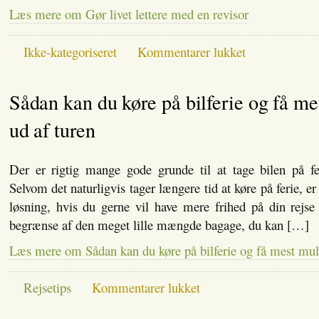
Læs mere om Gør livet lettere med en revisor
til
Ikke-kategoriseret
Kommentarer lukket
Gør
livet
lettere
Sådan kan du køre på bilferie og få me
med
en
revisor
ud af turen
Der er rigtig mange gode grunde til at tage bilen på fer
Selvom det naturligvis tager længere tid at køre på ferie, er
løsning, hvis du gerne vil have mere frihed på din rejse
begrænse af den meget lille mængde bagage, du kan […]
Læs mere om Sådan kan du køre på bilferie og få mest muli
til
Rejsetips
Kommentarer lukket
Sådan
kan