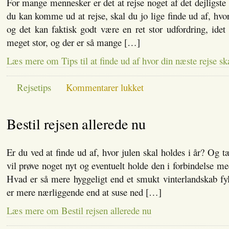
For mange mennesker er det at rejse noget af det dejligste
du kan komme ud at rejse, skal du jo lige finde ud af, hvor
og det kan faktisk godt være en ret stor udfordring, ide
meget stor, og der er så mange […]
Læs mere om Tips til at finde ud af hvor din næste rejse sk
til
Rejsetips
Kommentarer lukket
Tips
til
at
Bestil rejsen allerede nu
finde
ud
af
hvor
Er du ved at finde ud af, hvor julen skal holdes i år? Og t
din
næste
vil prøve noget nyt og eventuelt holde den i forbindelse me
rejse
Hvad er så mere hyggeligt end et smukt vinterlandskab fy
skal
gå
er mere nærliggende end at suse ned […]
hen
Læs mere om Bestil rejsen allerede nu