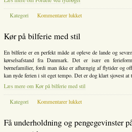
til
Kategori
Kommentarer lukket
Fordele
ved
lydbøger
Kør på bilferie med stil
En bilferie er en perfekt måde at opleve de lande og seværd
kørselsafstand fra Danmark. Det er især en ferieform
børnefamilier, fordi man ikke er afhængig af flytider og of
kan nyde ferien i sit eget tempo. Det er dog klart sjovest at 
Læs mere om Kør på bilferie med stil
til
Kategori
Kommentarer lukket
Kør
på
bilferie
Få underholdning og pengegevinster p
med
stil