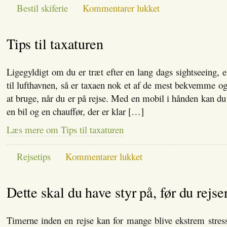
til
Bestil skiferie
Kommentarer lukket
Bestil
rejsen
allerede
Tips til taxaturen
nu
Ligegyldigt om du er træt efter en lang dags sightseeing, e
til lufthavnen, så er taxaen nok et af de mest bekvemme og 
at bruge, når du er på rejse. Med en mobil i hånden kan du 
en bil og en chauffør, der er klar […]
Læs mere om Tips til taxaturen
til
Rejsetips
Kommentarer lukket
Tips
til
taxaturen
Dette skal du have styr på, før du rejse
Timerne inden en rejse kan for mange blive ekstrem stres