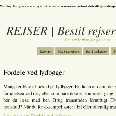
Warning
/var/www/esport-nyt.dk/bestilrejsen.dk/wp
: Trying to access array offset on false in
Forside
Kontakt os
REJSER | Bestil rejser
Din guide til rejser på nettet!
Rejsetips
Ikke kategoriseret
Bestil pakkerejse
Be
Bestil skiferie
Kategori
Spil
Fordele ved lydbøger
Mange er blevet hooked på lydbøger. Er du en af dem, der s
fornøjelsen ved det, eller som bare ikke er kommet i gang 
bør du læse med her. Brug transittiden fornuftigt 
transittid? Når du for eksempel kører i bil eller offentlig tr
Læs mere om Fordele ved lydbøger