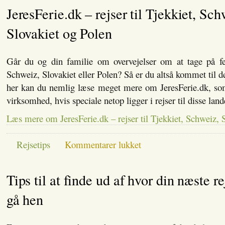
du
JeresFerie.dk – rejser til Tjekkiet, Sch
køre
på
bilferie
Slovakiet og Polen
og
få
mest
Går du og din familie om overvejelser om at tage på fer
muligt
ud
Schweiz, Slovakiet eller Polen? Så er du altså kommet til det
af
her kan du nemlig læse meget mere om JeresFerie.dk, som
turen
virksomhed, hvis speciale netop ligger i rejser til disse lan
Læs mere om JeresFerie.dk – rejser til Tjekkiet, Schweiz, 
til
Rejsetips
Kommentarer lukket
JeresFerie.dk
–
rejser
Tips til at finde ud af hvor din næste re
til
Tjekkiet,
Schweiz,
gå hen
Slovakiet
og
Polen