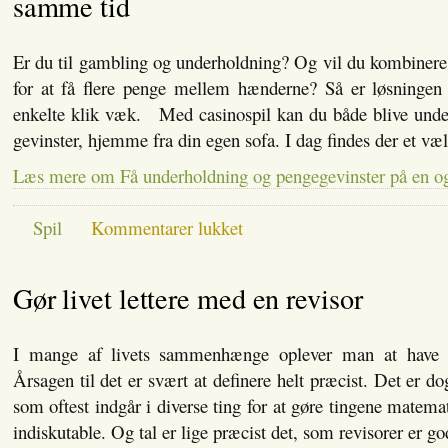
samme tid
Er du til gambling og underholdning? Og vil du kombiner
for at få flere penge mellem hænderne? Så er løsningen 
enkelte klik væk. Med casinospil kan du både blive under
gevinster, hjemme fra din egen sofa. I dag findes der et væ
Læs mere om Få underholdning og pengegevinster på en o
til
Spil
Kommentarer lukket
Få
underholdning
og
Gør livet lettere med en revisor
pengegevinster
på
en
og
I mange af livets sammenhænge oplever man at have b
samme
tid
Årsagen til det er svært at definere helt præcist. Det er do
som oftest indgår i diverse ting for at gøre tingene matem
indiskutable. Og tal er lige præcist det, som revisorer er go