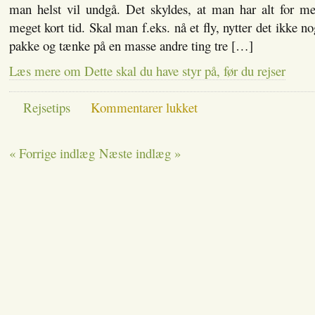
man helst vil undgå. Det skyldes, at man har alt for m
meget kort tid. Skal man f.eks. nå et fly, nytter det ikke n
pakke og tænke på en masse andre ting tre […]
Læs mere om Dette skal du have styr på, før du rejser
til
Rejsetips
Kommentarer lukket
Dette
skal
du
« Forrige indlæg
Næste indlæg »
have
styr
på,
før
du
rejser